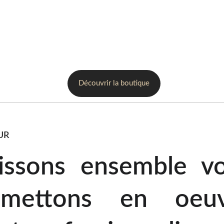
Découvrir la boutique
UR
issons ensemble vo
mettons en oeuv