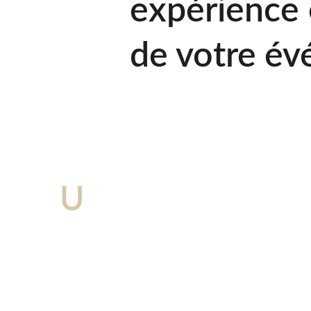
expérience 
de votre év
U
ne prestation 
Fort de plus de 50 ans d’expérience dans l’orga
de réception traiteur le chalet de la pépinière
20 minutes de Lille.