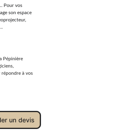
s… Pour vos 
nage son espace 
éoprojecteur, 
e…
a Pépinière 
iciens, 
r répondre à vos 
r un devis