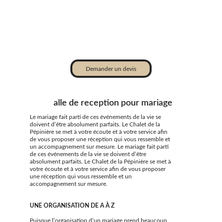
Notre équipe dévouée est à votre disposition pour vous
accompagner dans l’organisation et la personnalisation de
votre événement, en veillant à ce que chaque détail réponde à
vos attentes. En choisissant notre salle de réception à Lille,
vous optez pour un lieu qui allie fonctionnalité et élégance,
assurant le succès de votre séminaire.
Demander un devis
S
alle de reception pour mariage
Le mariage fait parti de ces événements de la vie se
doivent d’être absolument parfaits. Le Chalet de la
Pépinière se met à votre écoute et à votre service afin
de vous proposer une réception qui vous ressemble et
un accompagnement sur mesure. Le mariage fait parti
de ces événements de la vie se doivent d’être
absolument parfaits. Le Chalet de la Pépinière se met à
votre écoute et à votre service afin de vous proposer
une réception qui vous ressemble et un
accompagnement sur mesure.
UNE ORGANISATION DE A À Z
Puisque l’organisation d’un mariage prend beaucoup