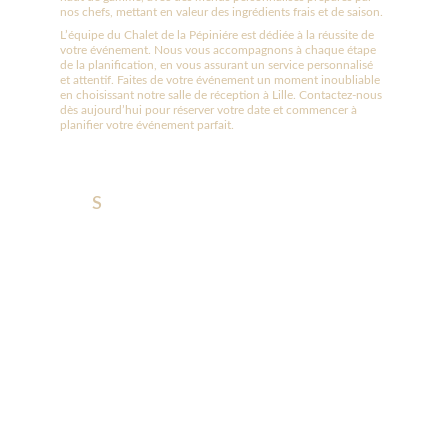
nos chefs, mettant en valeur des ingrédients frais et de saison.
L’équipe du Chalet de la Pépiniére est dédiée à la réussite de 
votre événement. Nous vous accompagnons à chaque étape 
de la planification, en vous assurant un service personnalisé 
et attentif. Faites de votre événement un moment inoubliable 
en choisissant notre salle de réception à Lille. Contactez-nous 
dès aujourd’hui pour réserver votre date et commencer à 
planifier votre événement parfait.
S
alle de réception pour séminaire
Organisez votre séminaire dans un cadre idéal en choisissant
notre salle de réception à Lille. Située au cœur de la ville, notre
salle offre une atmosphère professionnelle et moderne,
parfaitement conçue pour accueillir des séminaires, des
conférences, des réunions d’affaires et des ateliers. Dotée
d’équipements de pointe, tels que des systèmes de
sonorisation, d’éclairage et de projection, notre salle assure le
bon déroulement de vos présentations et discussions.
Avec une capacité modulable, l’espace peut être aménagé
selon vos besoins, qu’il s’agisse de petites réunions ou de
grands rassemblements d’entreprise. En plus des installations
techniques, nous proposons un service de restauration sur
place, avec des options de repas et de pauses-café adaptées à
votre programme.